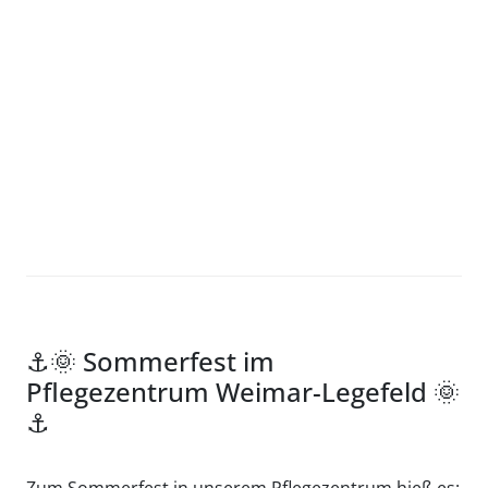
⚓️🌞 Sommerfest im
Pflegezentrum Weimar-Legefeld 🌞
⚓️
Zum Sommerfest in unserem Pflegezentrum hieß es: