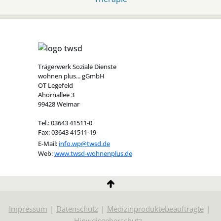
Trägerwerk Soziale Dienste
wohnen plus... gGmbH
OT Legefeld
Ahornallee 3
99428 Weimar
Tel.: 03643 41511-0
Fax: 03643 41511-19
E-Mail:
info.wp@twsd.de
Web:
www.twsd-wohnenplus.de
Impressum
Datenschutz
Medizinproduktebeauftragte
Hinweisgeberschutz