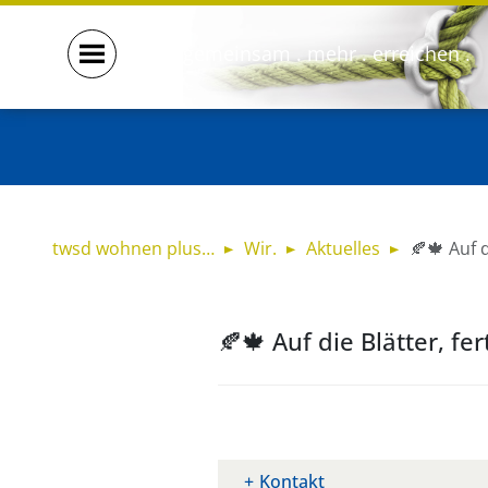
gemeinsam . mehr . erreichen .
twsd wohnen plus…
Wir.
Aktuelles
🍂🍁 Auf d
🍂🍁 Auf die Blätter, fert
Kontakt