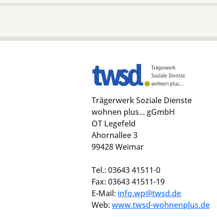
Trägerwerk Soziale Dienste
wohnen plus... gGmbH
OT Legefeld
Ahornallee 3
99428 Weimar
Tel.: 03643 41511-0
Fax: 03643 41511-19
E-Mail:
info.wp@twsd.de
Web:
www.twsd-wohnenplus.de