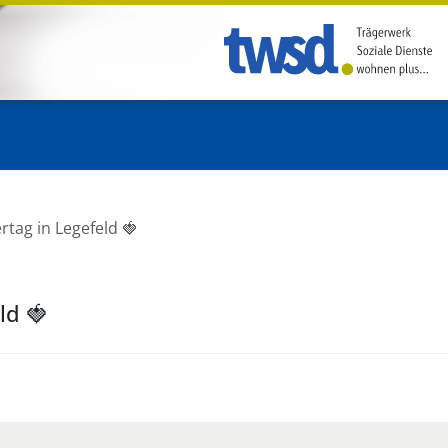
rtag in Legefeld 🍓
ld 🍓