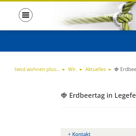
gemeinsam . mehr . erreichen .
twsd wohnen plus…
Wir.
Aktuelles
🍓 Erdbee
🍓 Erdbeertag in Legefe
Kontakt