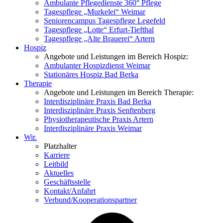
Ambulante Pflegedienste 360° Pflege
Tagespflege „Murkelei“ Weimar
Seniorencampus Tagespflege Legefeld
Tagespflege „Lotte“ Erfurt-Tiefthal
Tagespflege „Alte Brauerei“ Artern
Hospiz
Angebote und Leistungen im Bereich Hospiz:
Ambulanter Hospizdienst Weimar
Stationäres Hospiz Bad Berka
Therapie
Angebote und Leistungen im Bereich Therapie:
Interdisziplinäre Praxis Bad Berka
Interdisziplinäre Praxis Senftenberg
Physiotherapeutische Praxis Artern
Interdisziplinäre Praxis Weimar
Wir.
Platzhalter
Karriere
Leitbild
Aktuelles
Geschäftsstelle
Kontakt/Anfahrt
Verbund/Kooperationspartner