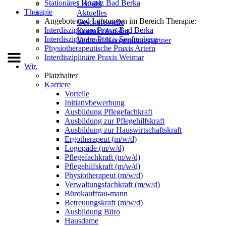
Stationäres Hospiz Bad Berka
Leitbild
Therapie
Aktuelles
Angebote und Leistungen im Bereich Therapie:
Geschäftsstelle
Interdisziplinäre Praxis Bad Berka
Kontakt/Anfahrt
Interdisziplinäre Praxis Senftenberg
Verbund/Kooperationspartner
Physiotherapeutische Praxis Artern
Interdisziplinäre Praxis Weimar
Wir.
Platzhalter
Karriere
Vorteile
Initiativbewerbung
Ausbildung Pflegefachkraft
Ausbildung zur Pflegehilfskraft
Ausbildung zur Hauswirtschaftskraft
Ergotherapeut (m/w/d)
Logopäde (m/w/d)
Pflegefachkraft (m/w/d)
Pflegehilfskraft (m/w/d)
Physiotherapeut (m/w/d)
Verwaltungsfachkraft (m/w/d)
Bürokauffrau-mann
Betreuungskraft (m/w/d)
Ausbildung Büro
Hausdame