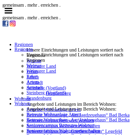
gemeinsam . mehr . erreichen .
gemeinsam . mehr . erreichen .
Regionen
Regionen
Unsere Einrichtungen und Leistungen sortiert nach
Unsere Einrichtungen und Leistungen sortiert nach
Regionen
Regionen
Weimar
Weimar
Weimarer Land
Weimarer Land
Erfurt
Erfurt
Artern
Artern
Arnstadt
Arnstadt
Steinberg (Vogtland)
Steinberg (Vogtland)
Brandenburg
Brandenburg
Wohnen
Wohnen
Angebote und Leistungen im Bereich Wohnen:
Angebote und Leistungen im Bereich Wohnen:
Betreute Wohnanlage Artern
Betreute Wohnanlage Artern
Betreute Wohnanlage „Am Jagdzeughaus“ Bad Berka
Betreute Wohnanlage „Am Jagdzeughaus“ Bad Berka
Seniorencampus Betreutes Wohnen
Seniorencampus Betreutes Wohnen
Seniorencampus Wohngemeinschaften
Seniorencampus Wohngemeinschaften
Betreute Wohnanlage „Goetherefugium“ Legefeld