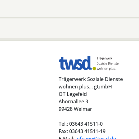
Trägerwerk Soziale Dienste
wohnen plus... gGmbH
OT Legefeld
Ahornallee 3
99428 Weimar
Tel.: 03643 41511-0
Fax: 03643 41511-19
E-Mail:
info.wp@twsd.de