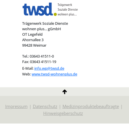
Trägerwerk Soziale Dienste
wohnen plus... gGmbH
OT Legefeld
Ahornallee 3
99428 Weimar
Tel.: 03643 41511-0
Fax: 03643 41511-19
E-Mail:
info.wp@twsd.de
Web:
www.twsd-wohnenplus.de
Impressum
Datenschutz
Medizinproduktebeauftragte
Hinweisgeberschutz