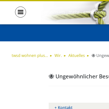
gemeinsam . mehr . erreichen .
twsd wohnen plus…
Wir.
Aktuelles
🐝 Ungew
🐝 Ungewöhnlicher Bes
Kontakt