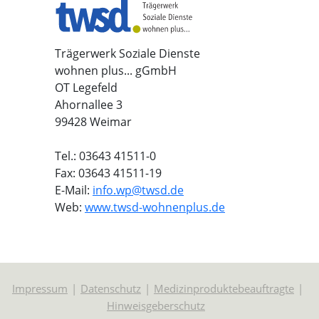
Trägerwerk Soziale Dienste
wohnen plus... gGmbH
OT Legefeld
Ahornallee 3
99428 Weimar
Tel.: 03643 41511-0
Fax: 03643 41511-19
E-Mail:
info.wp@twsd.de
Web:
www.twsd-wohnenplus.de
Impressum
Datenschutz
Medizinproduktebeauftragte
Hinweisgeberschutz